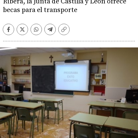
Ribera, la Junta de Castilla y León ofrece
becas para el transporte
Facebook
Twitter
Whatsapp
Telegram
Copiar
enlace