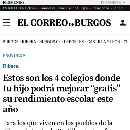
EDICIONES CyL
ES NOTICIA
Eclipse
Gamonal
Pueblos de Burgos
Conciertos
Ribera del
Menú
BURGOS
RIBERA
BURGOS CF
DEPORTES
CASTILLA Y LEÓN
CU
PROVINCIA
Ribera
Estos son los 4 colegios donde
tu hijo podrá mejorar “gratis”
su rendimiento escolar este
año
Para los que viven en los pueblos de la