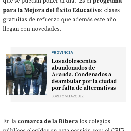
que se puedan poner al día. Es el
programa
para la Mejora del Éxito Educativo
: clases
gratuitas de refuerzo que además este año
llegan con novedades.
PROVINCIA
Los adolescentes
abandonados de
Aranda. Condenados a
deambular por la ciudad
por falta de alternativas
LORETO VELÁZQUEZ
En la
comarca de la Ribera
los colegios
públicos elegidos en esta ocasión son: el CEIP