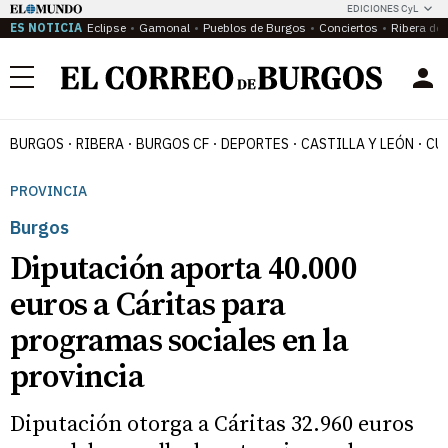
EDICIONES CyL
ES NOTICIA
Eclipse
Gamonal
Pueblos de Burgos
Conciertos
Ribera del
Menú
BURGOS
RIBERA
BURGOS CF
DEPORTES
CASTILLA Y LEÓN
CU
PROVINCIA
Burgos
Diputación aporta 40.000
euros a Cáritas para
programas sociales en la
provincia
Diputación otorga a Cáritas 32.960 euros