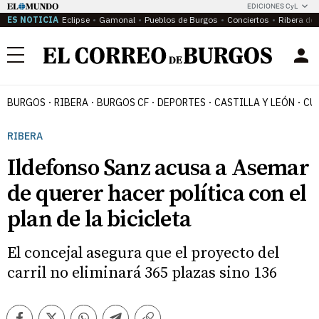
EDICIONES CyL
ES NOTICIA
Eclipse
Gamonal
Pueblos de Burgos
Conciertos
Ribera del
Menú
BURGOS
RIBERA
BURGOS CF
DEPORTES
CASTILLA Y LEÓN
CU
RIBERA
Ildefonso Sanz acusa a Asemar
de querer hacer política con el
plan de la bicicleta
El concejal asegura que el proyecto del
carril no eliminará 365 plazas sino 136