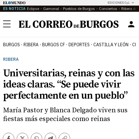
EDICIONES CyL
ES NOTICIA
Eclipse
Gamonal
Pueblos de Burgos
Conciertos
Ribera del
Menú
BURGOS
RIBERA
BURGOS CF
DEPORTES
CASTILLA Y LEÓN
CU
RIBERA
Universitarias, reinas y con las
ideas claras. “Se puede vivir
perfectamente en un pueblo”
María Pastor y Blanca Delgado viven sus
fiestas más especiales como reinas