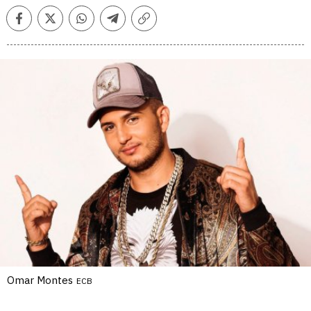
Facebook
Twitter
Whatsapp
Telegram
Copiar
enlace
Omar Montes
ECB