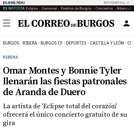
EDICIONES CyL
ES NOTICIA
Eclipse
Gamonal
Pueblos de Burgos
Conciertos
Ribera del
Menú
BURGOS
RIBERA
BURGOS CF
DEPORTES
CASTILLA Y LEÓN
CU
RIBERA
Omar Montes y Bonnie Tyler
llenarán las fiestas patronales
de Aranda de Duero
La artista de 'Eclipse total del corazón'
ofrecerá el único concierto gratuito de su
gira