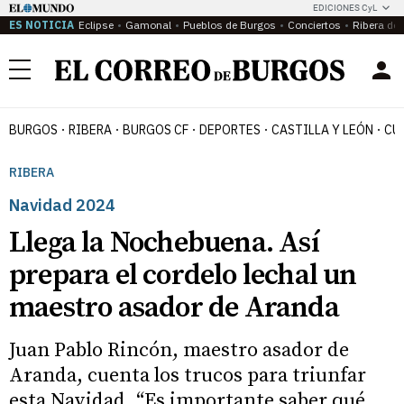
EDICIONES CyL
ES NOTICIA
Eclipse
Gamonal
Pueblos de Burgos
Conciertos
Ribera del
Menú
BURGOS
RIBERA
BURGOS CF
DEPORTES
CASTILLA Y LEÓN
CU
RIBERA
Navidad 2024
Llega la Nochebuena. Así
prepara el cordelo lechal un
maestro asador de Aranda
Juan Pablo Rincón, maestro asador de
Aranda, cuenta los trucos para triunfar
esta Navidad. “Es importante saber qué