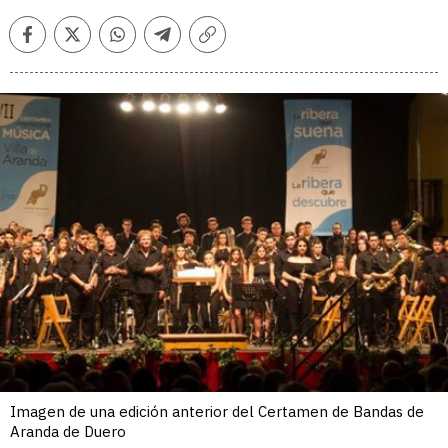
Facebook
Twitter
Whatsapp
Telegram
Copiar
enlace
Imagen de una edición anterior del Certamen de Bandas de
Aranda de Duero