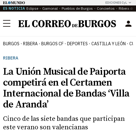
EDICIONES CyL
ES NOTICIA
Eclipse
Gamonal
Pueblos de Burgos
Conciertos
Ribera del
Menú
BURGOS
RIBERA
BURGOS CF
DEPORTES
CASTILLA Y LEÓN
CU
RIBERA
La Unión Musical de Paiporta
competirá en el Certamen
Internacional de Bandas ‘Villa
de Aranda’
Cinco de las siete bandas que participan
este verano son valencianas