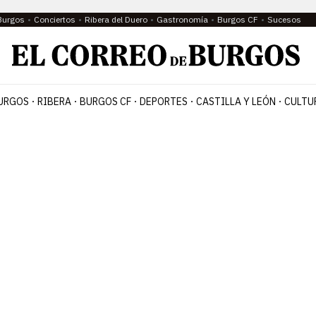
Burgos
Conciertos
Ribera del Duero
Gastronomía
Burgos CF
Sucesos
URGOS
RIBERA
BURGOS CF
DEPORTES
CASTILLA Y LEÓN
CULTU