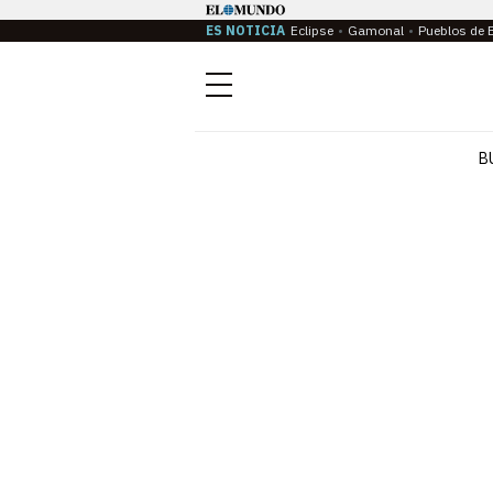
ES NOTICIA
Eclipse
Gamonal
Pueblos de 
Menú
B