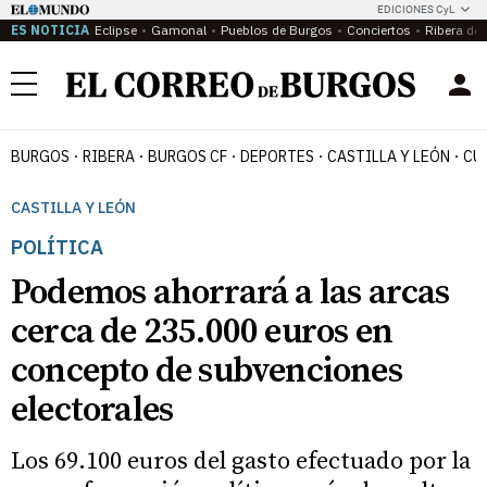
EDICIONES CyL
ES NOTICIA
Eclipse
Gamonal
Pueblos de Burgos
Conciertos
Ribera del
Menú
BURGOS
RIBERA
BURGOS CF
DEPORTES
CASTILLA Y LEÓN
CU
CASTILLA Y LEÓN
POLÍTICA
Podemos ahorrará a las arcas
cerca de 235.000 euros en
concepto de subvenciones
electorales
Los 69.100 euros del gasto efectuado por la