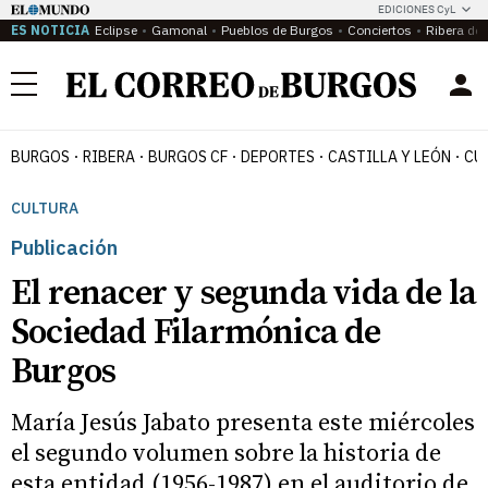
EDICIONES CyL
ES NOTICIA
Eclipse
Gamonal
Pueblos de Burgos
Conciertos
Ribera del
Menú
BURGOS
RIBERA
BURGOS CF
DEPORTES
CASTILLA Y LEÓN
CU
CULTURA
Publicación
El renacer y segunda vida de la
Sociedad Filarmónica de
Burgos
María Jesús Jabato presenta este miércoles
el segundo volumen sobre la historia de
esta entidad (1956-1987) en el auditorio de