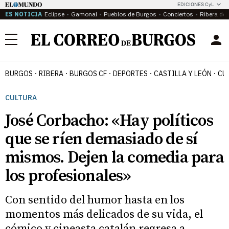
EDICIONES CyL
ES NOTICIA
Eclipse
Gamonal
Pueblos de Burgos
Conciertos
Ribera del
Menú
BURGOS
RIBERA
BURGOS CF
DEPORTES
CASTILLA Y LEÓN
CU
CULTURA
José Corbacho: «Hay políticos
que se ríen demasiado de sí
mismos. Dejen la comedia para
los profesionales»
Con sentido del humor hasta en los
momentos más delicados de su vida, el
cómico y cineasta catalán regresa a