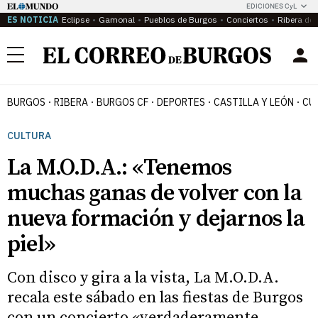
EDICIONES CyL
ES NOTICIA
Eclipse
Gamonal
Pueblos de Burgos
Conciertos
Ribera del
Menú
BURGOS
RIBERA
BURGOS CF
DEPORTES
CASTILLA Y LEÓN
CU
CULTURA
La M.O.D.A.: «Tenemos
muchas ganas de volver con la
nueva formación y dejarnos la
piel»
Con disco y gira a la vista, La M.O.D.A.
recala este sábado en las fiestas de Burgos
con un concierto «verdaderamente