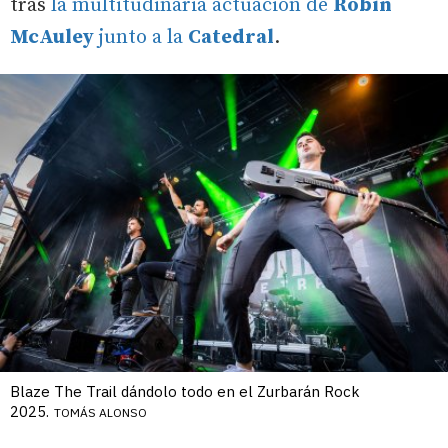
tras
la multitudinaria actuación de
Robin
McAuley
junto a la
Catedral
.
Blaze The Trail dándolo todo en el Zurbarán Rock
2025.
TOMÁS ALONSO