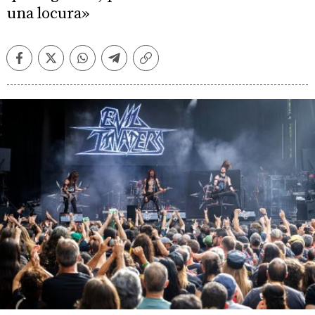
una locura»
Facebook
Twitter
Whatsapp
Telegram
Copiar
enlace