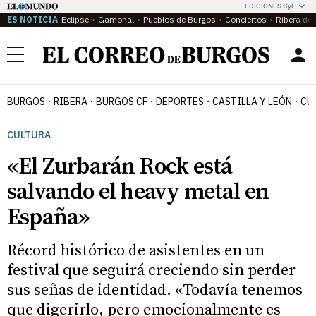
EDICIONES CyL
ES NOTICIA
Eclipse
Gamonal
Pueblos de Burgos
Conciertos
Ribera del
Menú
BURGOS
RIBERA
BURGOS CF
DEPORTES
CASTILLA Y LEÓN
CU
CULTURA
«El Zurbarán Rock está
salvando el heavy metal en
España»
Récord histórico de asistentes en un
festival que seguirá creciendo sin perder
sus señas de identidad. «Todavía tenemos
que digerirlo, pero emocionalmente es