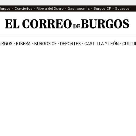
Burgos
Conciertos
Ribera del Duero
Gastronomía
Burgos CF
Sucesos
URGOS
RIBERA
BURGOS CF
DEPORTES
CASTILLA Y LEÓN
CULTU