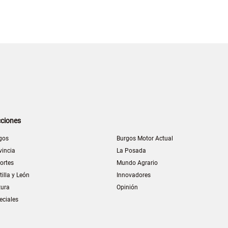
ciones
gos
Burgos Motor Actual
vincia
La Posada
ortes
Mundo Agrario
tilla y León
Innovadores
tura
Opinión
eciales