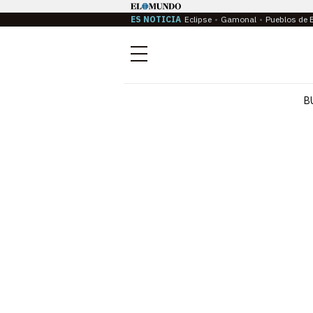
ES NOTICIA
Eclipse
Gamonal
Pueblos de 
Menú
B