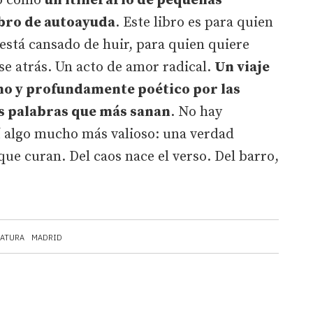
do como
un itinerario de pequeñas
ibro de autoayuda
. Este libro es para quien
está cansado de huir, para quien quiere
se atrás. Un acto de amor radical.
Un viaje
o y profundamente poético por las
as palabras que más sanan
. No hay
í algo mucho más valioso: una verdad
ue curan. Del caos nace el verso. Del barro,
RATURA
MADRID