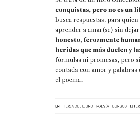
Se trata de un libro concebi
conquistas, pero no es un l
busca respuestas, para quien 
aprender a amar(se) sin dejar
honesto, ferozmente human
heridas que más duelen y l
fórmulas ni promesas, pero s
contada con amor y palabras q
el poema.
EN:
FERIA DEL LIBRO
POESÍA
BURGOS
LITE