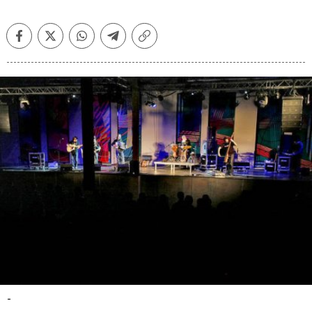
Facebook
Twitter
Whatsapp
Telegram
Copiar
enlace
-