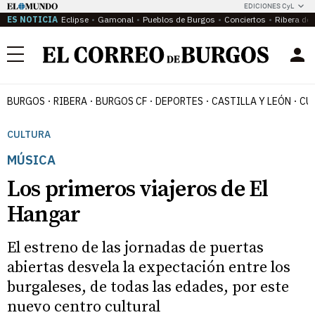
EDICIONES CyL
ES NOTICIA
Eclipse
Gamonal
Pueblos de Burgos
Conciertos
Ribera del
Menú
BURGOS
RIBERA
BURGOS CF
DEPORTES
CASTILLA Y LEÓN
CU
CULTURA
MÚSICA
Los primeros viajeros de El
Hangar
El estreno de las jornadas de puertas
abiertas desvela la expectación entre los
burgaleses, de todas las edades, por este
nuevo centro cultural