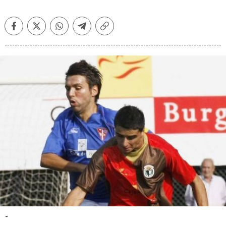
Facebook
Twitter
Whatsapp
Telegram
Copiar
enlace
-