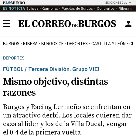
EDICIONES CyL
ES NOTICIA
Eclipse
Gamonal
Pueblos de Burgos
Conciertos
Ribera del
Menú
BURGOS
RIBERA
BURGOS CF
DEPORTES
CASTILLA Y LEÓN
CU
DEPORTES
FÚTBOL / Tercera División. Grupo VIII
Mismo objetivo, distintas
razones
Burgos y Racing Lermeño se enfrentan en
un atractivo derbi. Los locales quieren dar
caza al líder y los de la Villa Ducal, vengar
el 0-4 de la primera vuelta