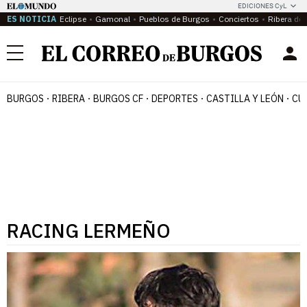
EDICIONES CyL
ES NOTICIA
Eclipse
Gamonal
Pueblos de Burgos
Conciertos
Ribera del
Menú
BURGOS
RIBERA
BURGOS CF
DEPORTES
CASTILLA Y LEÓN
CU
RACING LERMEÑO