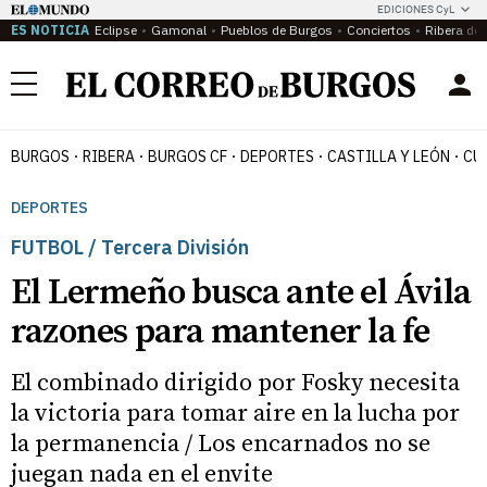
EDICIONES CyL
ES NOTICIA
Eclipse
Gamonal
Pueblos de Burgos
Conciertos
Ribera del
Menú
BURGOS
RIBERA
BURGOS CF
DEPORTES
CASTILLA Y LEÓN
CU
DEPORTES
FUTBOL / Tercera División
El Lermeño busca ante el Ávila
razones para mantener la fe
El combinado dirigido por Fosky necesita
la victoria para tomar aire en la lucha por
la permanencia / Los encarnados no se
juegan nada en el envite