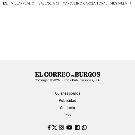
EN:
VILLARREAL CF
VALENCIA CF
MARCELINO GARCÍA TORAL
MESTALLA
FÚ
Copyright ©2026 Burgos Publicaciones, S.A.
Quiénes somos
Publicidad
Contacto
RSS
Facebook
Twitter
Instagram
YouTube
Dailymotion
WhatsApp