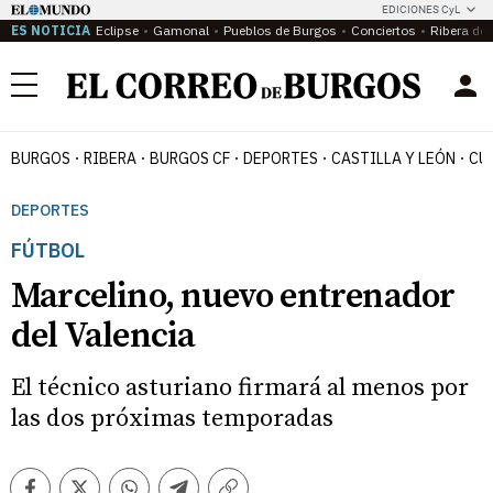
EDICIONES CyL
ES NOTICIA
Eclipse
Gamonal
Pueblos de Burgos
Conciertos
Ribera del
Menú
BURGOS
RIBERA
BURGOS CF
DEPORTES
CASTILLA Y LEÓN
CU
DEPORTES
FÚTBOL
Marcelino, nuevo entrenador
del Valencia
El técnico asturiano firmará al menos por
las dos próximas temporadas