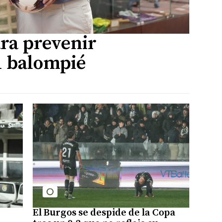
ara prevenir
l balompié
El Burgos se despide de la Copa