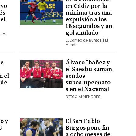
ivo
en Cádiz por la
és
mínima tras una
del
expulsión a los
18 segundos y un
gol anulado
| El
El Correo de Burgos | El
Mundo
ce
Álvaro Ibáñez y
el Saesbu suman
n el
sendos
 de
subcampeonato
s en el Nacional
DIEGO ALMENDRES
o y
El San Pablo
U
Burgos pone fin
a ocho meses de