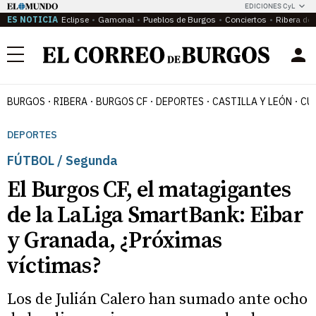
EDICIONES CyL
ES NOTICIA
Eclipse
Gamonal
Pueblos de Burgos
Conciertos
Ribera del
Menú
BURGOS
RIBERA
BURGOS CF
DEPORTES
CASTILLA Y LEÓN
CU
DEPORTES
FÚTBOL / Segunda
El Burgos CF, el matagigantes
de la LaLiga SmartBank: Eibar
y Granada, ¿Próximas
víctimas?
Los de Julián Calero han sumado ante ocho