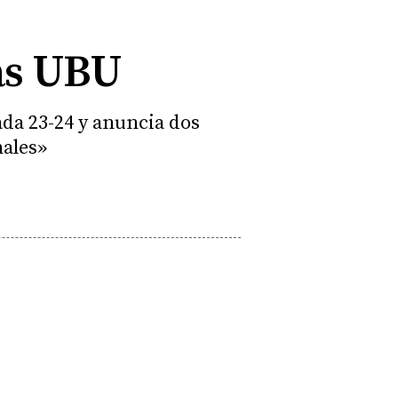
as UBU
ada 23-24 y anuncia dos
nales»