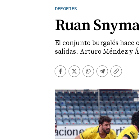
DEPORTES
Ruan Snyman
El conjunto burgalés hace 
salidas. Arturo Méndez y 
Facebook
Twitter
Whatsapp
Telegram
Copiar
enlace