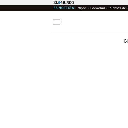
ES NOTICIA
Eclipse
Gamonal
Pueblos de 
Menú
B