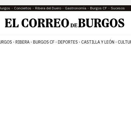
Burgos
Conciertos
Ribera del Duero
Gastronomía
Burgos CF
Sucesos
URGOS
RIBERA
BURGOS CF
DEPORTES
CASTILLA Y LEÓN
CULTU