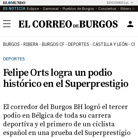
EDICIONES CyL
ES NOTICIA
Eclipse
Gamonal
Pueblos de Burgos
Conciertos
Ribera del
Menú
BURGOS
RIBERA
BURGOS CF
DEPORTES
CASTILLA Y LEÓN
CU
DEPORTES
Felipe Orts logra un podio
histórico en el Superprestigio
El corredor del Burgos BH logró el tercer
podio en Bélgica de toda su carrera
deportiva y el primero de un ciclista
español en una prueba del Superprestigio