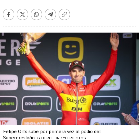
Facebook
Twitter
Whatsapp
Telegram
Copiar
enlace
Felipe Orts sube por primera vez al podio del
Superprestigio.
G.TIERCELIN / YEFRIFOTOS