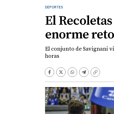
DEPORTES
El Recoletas
enorme reto 
El conjunto de Savignani vi
horas
Facebook
Twitter
Whatsapp
Telegram
Copiar
enlace