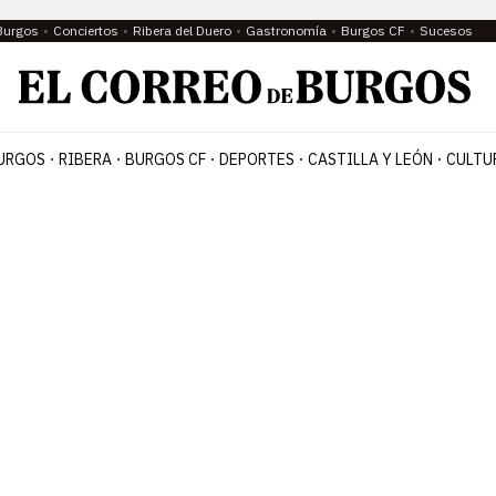
Burgos
Conciertos
Ribera del Duero
Gastronomía
Burgos CF
Sucesos
URGOS
RIBERA
BURGOS CF
DEPORTES
CASTILLA Y LEÓN
CULTU