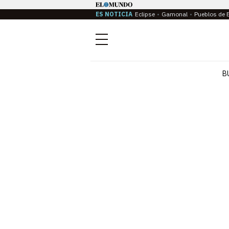
ES NOTICIA
Eclipse
Gamonal
Pueblos de 
Menú
B