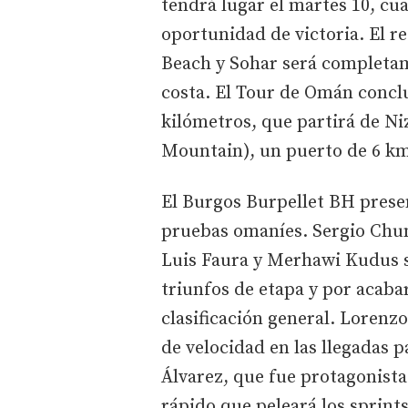
tendrá lugar el martes 10, cu
oportunidad de victoria. El r
Beach y Sohar será completam
costa. El Tour de Omán conclu
kilómetros, que partirá de Ni
Mountain), un puerto de 6 km
El Burgos Burpellet BH presen
pruebas omaníes. Sergio Chum
Luis Faura y Merhawi Kudus s
triunfos de etapa y por acaba
clasificación general. Lorenz
de velocidad en las llegadas
Álvarez, que fue protagonista
rápido que peleará los sprints