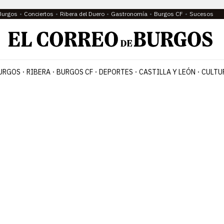
Burgos
Conciertos
Ribera del Duero
Gastronomía
Burgos CF
Sucesos
URGOS
RIBERA
BURGOS CF
DEPORTES
CASTILLA Y LEÓN
CULTU