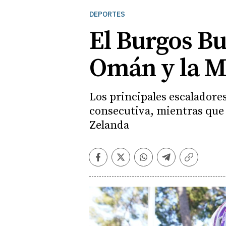
DEPORTES
El Burgos Bu
Omán y la M
Los principales escaladore
consecutiva, mientras que 
Zelanda
Facebook
Twitter
Whatsapp
Telegram
Copiar
enlace