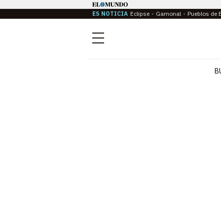
ES NOTICIA
Eclipse
Gamonal
Pueblos de 
Menú
B