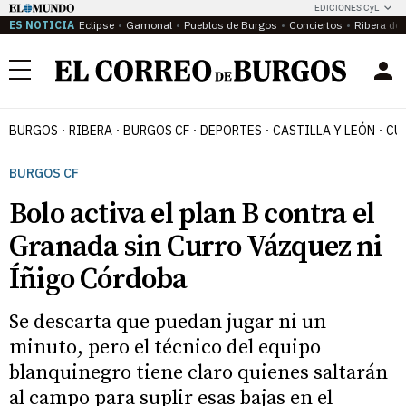
EDICIONES CyL
ES NOTICIA
Eclipse
Gamonal
Pueblos de Burgos
Conciertos
Ribera del
Menú
BURGOS
RIBERA
BURGOS CF
DEPORTES
CASTILLA Y LEÓN
CU
BURGOS CF
Bolo activa el plan B contra el
Granada sin Curro Vázquez ni
Íñigo Córdoba
Se descarta que puedan jugar ni un
minuto, pero el técnico del equipo
blanquinegro tiene claro quienes saltarán
al campo para suplir esas bajas en el