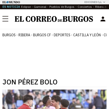
EDICIONES CyL
ES NOTICIA
Eclipse
Gamonal
Pueblos de Burgos
Conciertos
Ribera del
Menú
BURGOS
RIBERA
BURGOS CF
DEPORTES
CASTILLA Y LEÓN
CU
JON PÉREZ BOLO