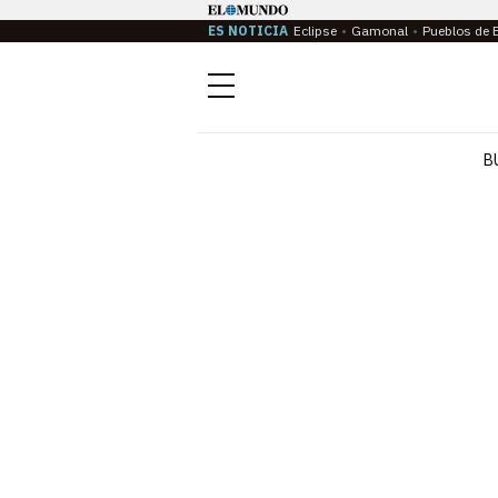
ES NOTICIA
Eclipse
Gamonal
Pueblos de 
Menú
B