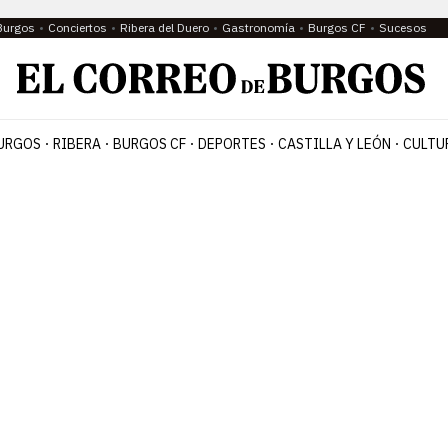
Burgos
Conciertos
Ribera del Duero
Gastronomía
Burgos CF
Sucesos
URGOS
RIBERA
BURGOS CF
DEPORTES
CASTILLA Y LEÓN
CULTU