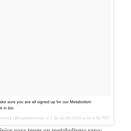
make sure you are all signed up for our Metabolism
 in bio.
Pomroy
(@hayliepomroy) el
1 de Jul de 2018 a las 6:00 PDT
cipios para tener un metabolismo sano: