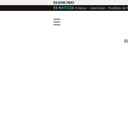
ES NOTICIA
Eclipse
Gamonal
Pueblos de 
Menú
B