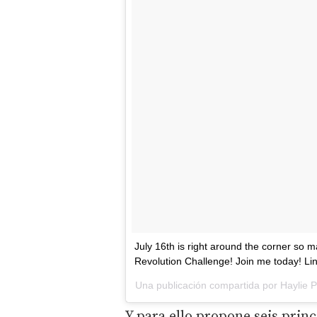
July 16th is right around the corner so 
Revolution Challenge! Join me today! Link
Una publicación compartida por
Haylie 
Y para ello propone seis prin