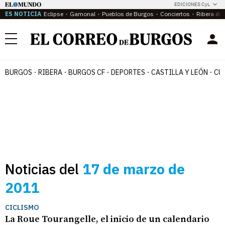
EDICIONES CyL
ES NOTICIA
Eclipse
Gamonal
Pueblos de Burgos
Conciertos
Ribera del
Menú
BURGOS
RIBERA
BURGOS CF
DEPORTES
CASTILLA Y LEÓN
CU
Noticias del
17 de marzo de
2011
CICLISMO
La Roue Tourangelle, el inicio de un calendario