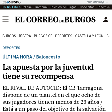
EDICIONES CyL
ES NOTICIA
Eclipse
Gamonal
Pueblos de Burgos
Conciertos
Ribera del
Menú
BURGOS
RIBERA
BURGOS CF
DEPORTES
CASTILLA Y LEÓN
CU
DEPORTES
ÚLTIMA HORA / Baloncesto
La apuesta por la juventud
tiene su recompensa
EL RIVAL DE AUTOCID: El CB Tarragona
dispone de un plantel en el que ocho de
sus jugadores tienen menos de 23 años /
Está a un paso del objetivo de la salvación