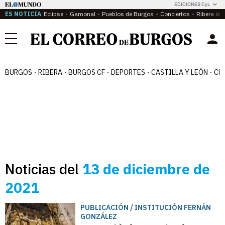
EDICIONES CyL
ES NOTICIA
Eclipse
Gamonal
Pueblos de Burgos
Conciertos
Ribera del
Menú
BURGOS
RIBERA
BURGOS CF
DEPORTES
CASTILLA Y LEÓN
CU
Noticias del
13 de diciembre de
2021
PUBLICACIÓN / INSTITUCIÓN FERNÁN
GONZÁLEZ