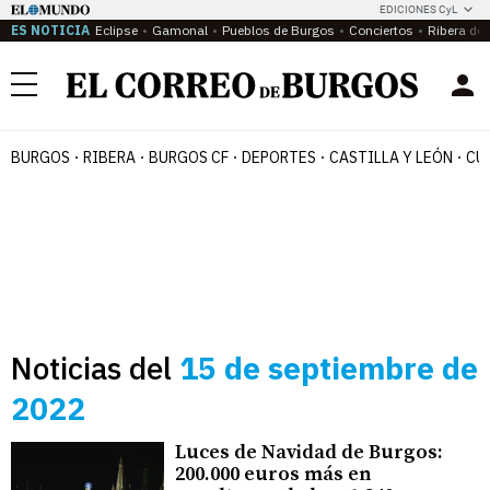
EDICIONES CyL
ES NOTICIA
Eclipse
Gamonal
Pueblos de Burgos
Conciertos
Ribera del
Menú
BURGOS
RIBERA
BURGOS CF
DEPORTES
CASTILLA Y LEÓN
CU
Noticias del
15 de septiembre de
2022
Luces de Navidad de Burgos:
200.000 euros más en