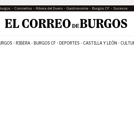
Burgos
Conciertos
Ribera del Duero
Gastronomía
Burgos CF
Sucesos
URGOS
RIBERA
BURGOS CF
DEPORTES
CASTILLA Y LEÓN
CULTU