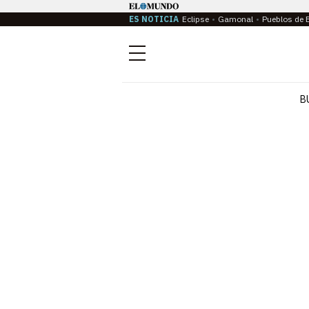
ES NOTICIA
Eclipse
Gamonal
Pueblos de 
Menú
B