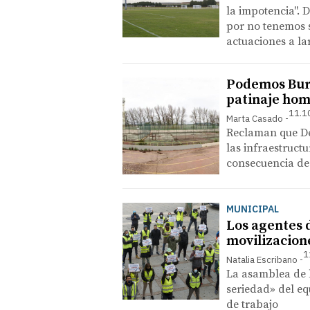
la impotencia". 
por no tenemos s
actuaciones a la
Podemos Burg
patinaje hom
11.1
Marta Casado
Reclaman que De
las infraestruct
consecuencia de
MUNICIPAL
Los agentes d
movilizacion
1
Natalia Escribano
La asamblea de l
seriedad» del eq
de trabajo