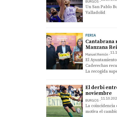
BURGOS
Un San Pablo Bu
Valladolid
FERIA
Cantabrana r
Manzana Rei
11.1
Manuel Remón
El Ayuntamiento 
Caderechas recup
La recogida supe
El derbi entr
noviembre
11.10.202
BURGOS
La coincidencia 
motiva el cambi