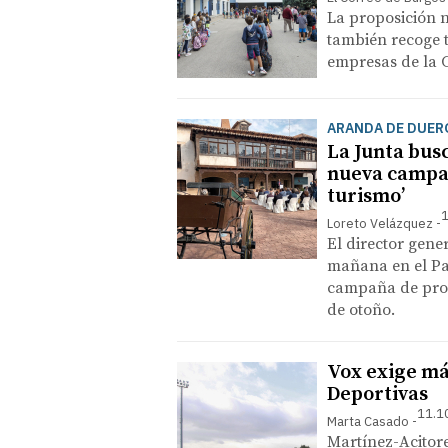
La proposición n
también recoge t
empresas de la
ARANDA DE DUER
La Junta bus
nueva campañ
turismo’
1
Loreto Velázquez
El director gene
mañana en el Pa
campaña de prom
de otoño.
Vox exige má
Deportivas
11.1
Marta Casado
Martínez-Acitore