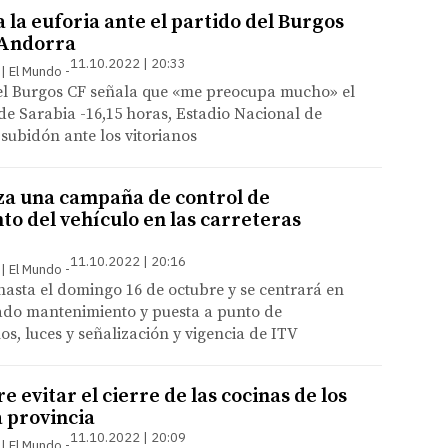
 la euforia ante el partido del Burgos
 Andorra
11.10.2022 | 20:33
 | El Mundo
el Burgos CF señala que «me preocupa mucho» el
de Sarabia -16,15 horas, Estadio Nacional de
 subidón ante los vitorianos
za una campaña de control de
o del vehículo en las carreteras
11.10.2022 | 20:16
 | El Mundo
hasta el domingo 16 de octubre y se centrará en
uado mantenimiento y puesta a punto de
os, luces y señalización y vigencia de ITV
e evitar el cierre de las cocinas de los
a provincia
11.10.2022 | 20:09
 | El Mundo