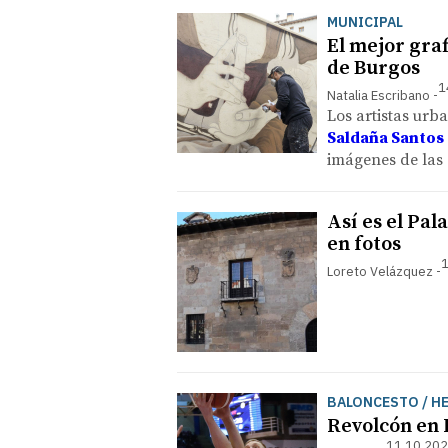
MUNICIPAL
El mejor graf
de Burgos
1
Natalia Escribano
Los artistas urb
Saldaña Santos
imágenes de las 
Así es el Pa
en fotos
1
Loreto Velázquez
BALONCESTO / H
Revolcón en 
11.10.202