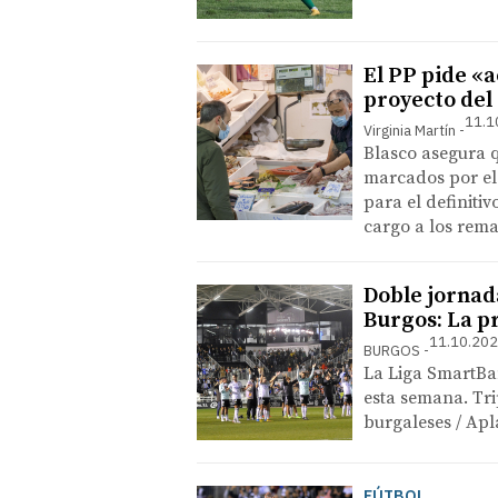
El PP pide «
proyecto de
11.1
Virginia Martín
Blasco asegura 
marcados por el
para el definitiv
cargo a los rem
Doble jornada
Burgos: La pr
11.10.202
BURGOS
La Liga SmartBa
esta semana. Tri
burgaleses / Apl
FÚTBOL