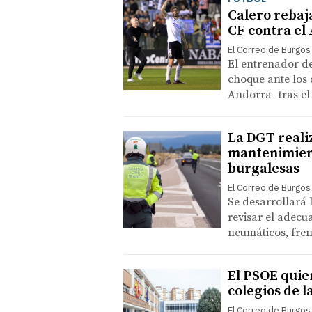
Calero rebaja
CF contra el
El Correo de Burgos
El entrenador d
choque ante los 
Andorra- tras el
La DGT reali
mantenimient
burgalesas
El Correo de Burgos
Se desarrollará 
revisar el adec
neumáticos, fren
El PSOE quier
colegios de l
El Correo de Burgos