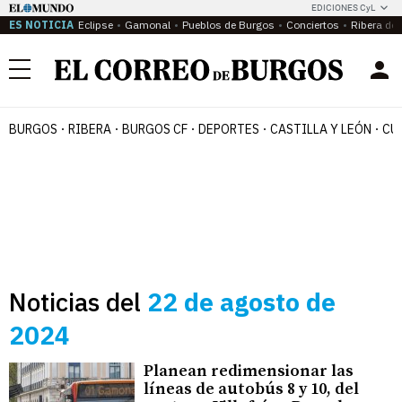
EDICIONES CyL
ES NOTICIA
Eclipse
Gamonal
Pueblos de Burgos
Conciertos
Ribera del
Menú
BURGOS
RIBERA
BURGOS CF
DEPORTES
CASTILLA Y LEÓN
CU
Noticias del
22 de agosto de
2024
Planean redimensionar las
líneas de autobús 8 y 10, del