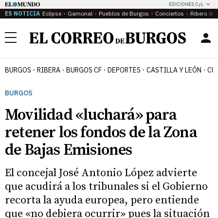
EDICIONES CyL
ES NOTICIA
Eclipse
Gamonal
Pueblos de Burgos
Conciertos
Ribera del
Menú
BURGOS
RIBERA
BURGOS CF
DEPORTES
CASTILLA Y LEÓN
CU
BURGOS
Movilidad «luchará» para
retener los fondos de la Zona
de Bajas Emisiones
El concejal José Antonio López advierte
que acudirá a los tribunales si el Gobierno
recorta la ayuda europea, pero entiende
que «no debiera ocurrir» pues la situación