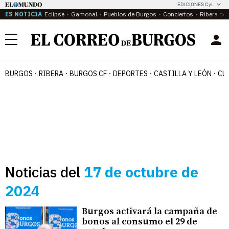
EDICIONES CyL
ES NOTICIA
Eclipse
Gamonal
Pueblos de Burgos
Conciertos
Ribera del
Menú
BURGOS
RIBERA
BURGOS CF
DEPORTES
CASTILLA Y LEÓN
CU
Noticias del
17 de octubre de
2024
Burgos activará la campaña de
bonos al consumo el 29 de