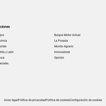
ciones
gos
Burgos Motor Actual
vincia
La Posada
ortes
Mundo Agrario
tilla y León
Innovadores
tura
Opinión
eciales
Aviso legal
Política de privacidad
Política de cookies
Configuración de cookies