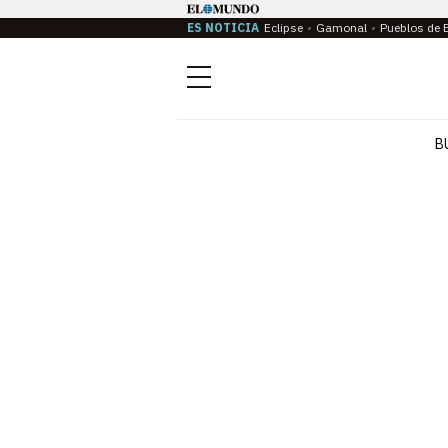
ES NOTICIA
Eclipse
Gamonal
Pueblos de 
Menú
B