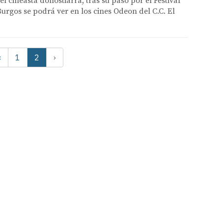
l cineasta donostiarra, tras su paso por el Festival
urgos se podrá ver en los cines Odeon del C.C. El
‹
1
2
›