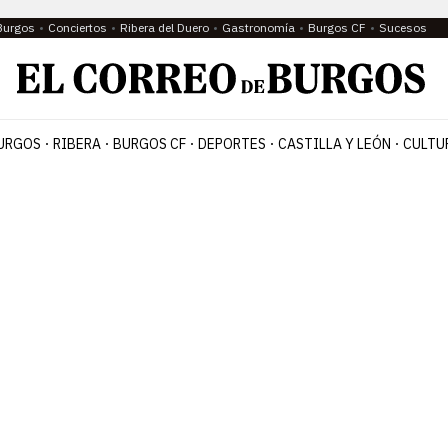
Burgos
Conciertos
Ribera del Duero
Gastronomía
Burgos CF
Sucesos
URGOS
RIBERA
BURGOS CF
DEPORTES
CASTILLA Y LEÓN
CULTU