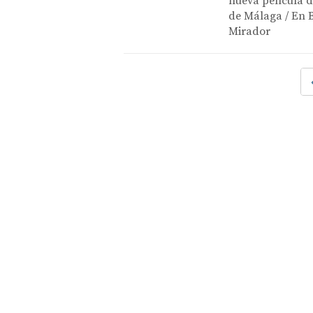
nueva película de
de Málaga / En B
Mirador