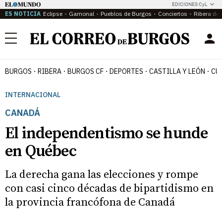
EDICIONES CyL
ES NOTICIA
Eclipse
Gamonal
Pueblos de Burgos
Conciertos
Ribera del
Menú
BURGOS
RIBERA
BURGOS CF
DEPORTES
CASTILLA Y LEÓN
CU
INTERNACIONAL
CANADÁ
El independentismo se hunde
en Québec
La derecha gana las elecciones y rompe
con casi cinco décadas de bipartidismo en
la provincia francófona de Canadá