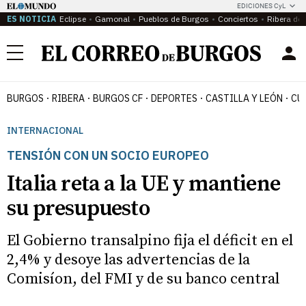
EDICIONES CyL
ES NOTICIA
Eclipse
Gamonal
Pueblos de Burgos
Conciertos
Ribera del
Menú
BURGOS
RIBERA
BURGOS CF
DEPORTES
CASTILLA Y LEÓN
CU
INTERNACIONAL
TENSIÓN CON UN SOCIO EUROPEO
Italia reta a la UE y mantiene
su presupuesto
El Gobierno transalpino fija el déficit en el
2,4% y desoye las advertencias de la
Comisíon, del FMI y de su banco central