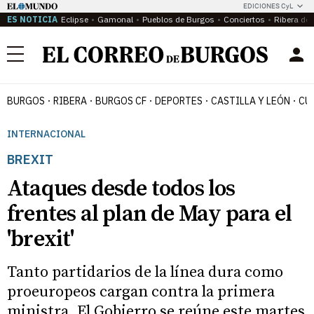
EDICIONES CyL
ES NOTICIA
Eclipse
Gamonal
Pueblos de Burgos
Conciertos
Ribera del
Menú
BURGOS
RIBERA
BURGOS CF
DEPORTES
CASTILLA Y LEÓN
CU
INTERNACIONAL
BREXIT
Ataques desde todos los
frentes al plan de May para el
'brexit'
Tanto partidarios de la línea dura como
proeuropeos cargan contra la primera
ministra. El Gobierro se reúne este martes