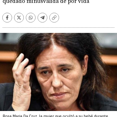
quedado minusválida de por vida
Facebook
Twitter
Whatsapp
Telegram
Copiar
enlace
Rosa Maria Da Cruz, la mujer que ocultó a su bebé durante