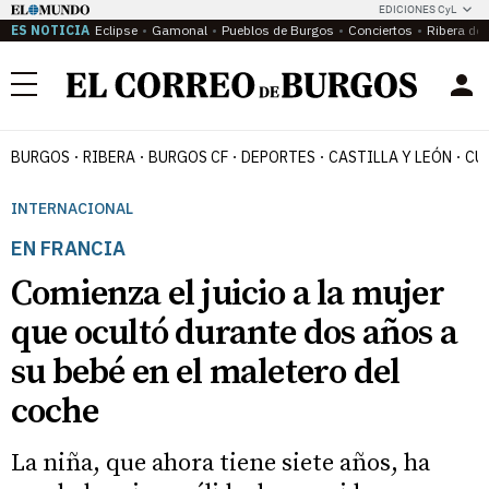
EDICIONES CyL
ES NOTICIA
Eclipse
Gamonal
Pueblos de Burgos
Conciertos
Ribera del
Menú
BURGOS
RIBERA
BURGOS CF
DEPORTES
CASTILLA Y LEÓN
CU
INTERNACIONAL
EN FRANCIA
Comienza el juicio a la mujer
que ocultó durante dos años a
su bebé en el maletero del
coche
La niña, que ahora tiene siete años, ha