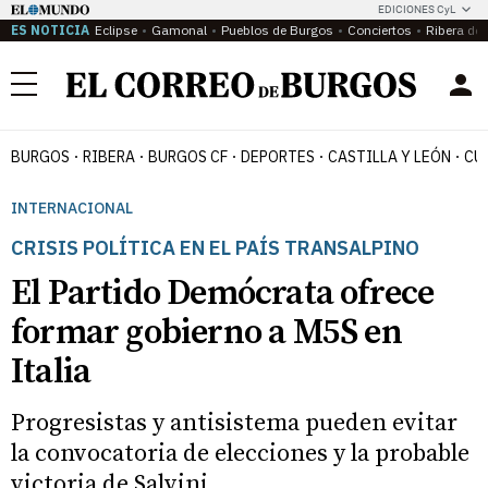
EDICIONES CyL
ES NOTICIA
Eclipse
Gamonal
Pueblos de Burgos
Conciertos
Ribera del
Menú
BURGOS
RIBERA
BURGOS CF
DEPORTES
CASTILLA Y LEÓN
CU
INTERNACIONAL
CRISIS POLÍTICA EN EL PAÍS TRANSALPINO
El Partido Demócrata ofrece
formar gobierno a M5S en
Italia
Progresistas y antisistema pueden evitar
la convocatoria de elecciones y la probable
victoria de Salvini