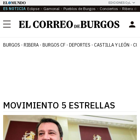
EDICIONES CyL
ES NOTICIA
Eclipse
Gamonal
Pueblos de Burgos
Conciertos
Ribera del
Menú
BURGOS
RIBERA
BURGOS CF
DEPORTES
CASTILLA Y LEÓN
CU
MOVIMIENTO 5 ESTRELLAS