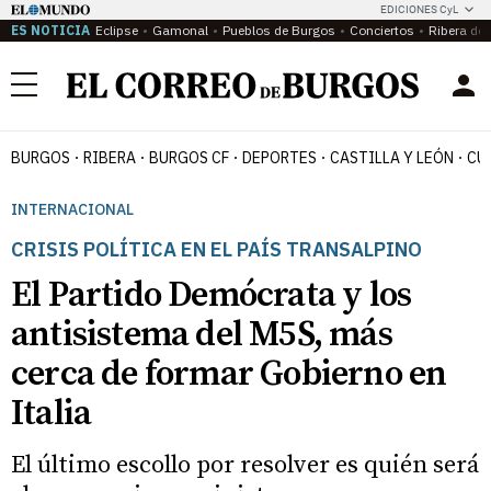
EDICIONES CyL
ES NOTICIA
Eclipse
Gamonal
Pueblos de Burgos
Conciertos
Ribera del
Menú
BURGOS
RIBERA
BURGOS CF
DEPORTES
CASTILLA Y LEÓN
CU
INTERNACIONAL
CRISIS POLÍTICA EN EL PAÍS TRANSALPINO
El Partido Demócrata y los
antisistema del M5S, más
cerca de formar Gobierno en
Italia
El último escollo por resolver es quién será