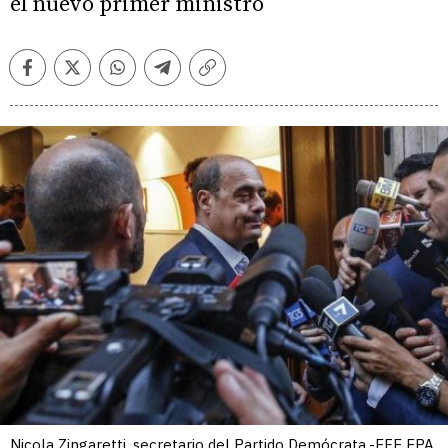
el nuevo primer ministro
Facebook
Twitter
Whatsapp
Telegram
Copiar
enlace
Nicola Zingaretti, secretario del Partido Demócrata.-EFE EPA