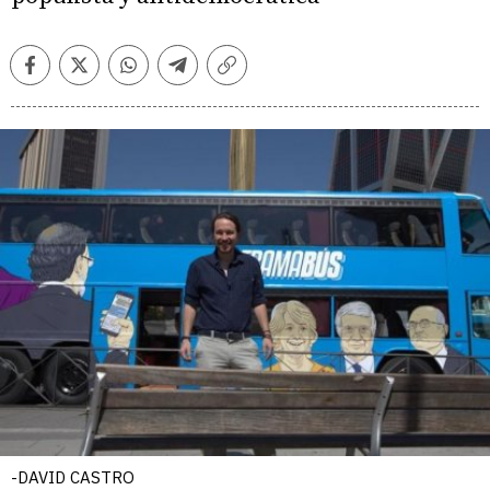
Facebook
Twitter
Whatsapp
Telegram
Copiar
enlace
-DAVID CASTRO