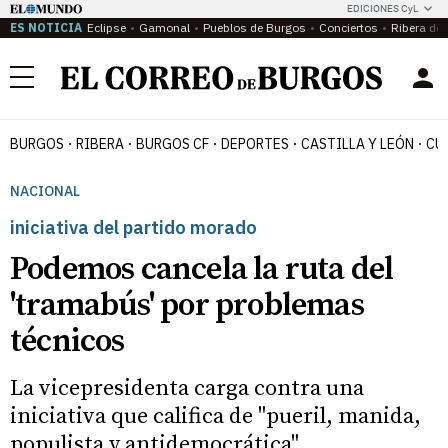
EDICIONES CyL
ES NOTICIA
Eclipse
Gamonal
Pueblos de Burgos
Conciertos
Ribera del
Menú
BURGOS
RIBERA
BURGOS CF
DEPORTES
CASTILLA Y LEÓN
CU
NACIONAL
iniciativa del partido morado
Podemos cancela la ruta del
'tramabús' por problemas
técnicos
La vicepresidenta carga contra una
iniciativa que califica de "pueril, manida,
populista y antidemocrática"