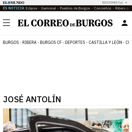
EDICIONES CyL
ES NOTICIA
Eclipse
Gamonal
Pueblos de Burgos
Conciertos
Ribera del
Menú
BURGOS
RIBERA
BURGOS CF
DEPORTES
CASTILLA Y LEÓN
CU
JOSÉ ANTOLÍN