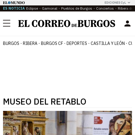
EDICIONES CyL
ES NOTICIA
Eclipse
Gamonal
Pueblos de Burgos
Conciertos
Ribera del
Menú
BURGOS
RIBERA
BURGOS CF
DEPORTES
CASTILLA Y LEÓN
CU
MUSEO DEL RETABLO