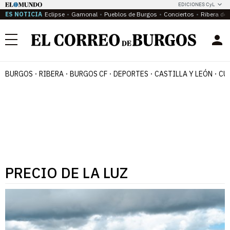
EDICIONES CyL
ES NOTICIA
Eclipse
Gamonal
Pueblos de Burgos
Conciertos
Ribera del
Menú
BURGOS
RIBERA
BURGOS CF
DEPORTES
CASTILLA Y LEÓN
CU
PRECIO DE LA LUZ