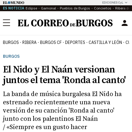
EDICIONES CyL
ES NOTICIA
Eclipse
Gamonal
Pueblos de Burgos
Conciertos
Ribera del
Menú
BURGOS
RIBERA
BURGOS CF
DEPORTES
CASTILLA Y LEÓN
CU
BURGOS
El Nido y El Naán versionan
juntos el tema 'Ronda al canto'
La banda de música burgalesa El Nido ha
estrenado recientemente una nueva
versión de su canción 'Ronda al canto'
junto con los palentinos El Naán
/ «Siempre es un gusto hacer